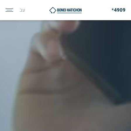
עב
*4909