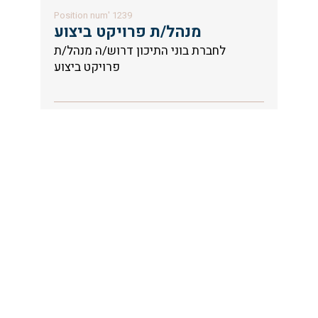
Position num' 1239
מנהל/ת פרויקט ביצוע
לחברת בוני התיכון דרוש/ה מנהל/ת
פרויקט ביצוע
Apply now
Position num' 1240
מהנדס/ת ביצוע
לחברת בוני התיכון דרוש/ה מהנדס ביצוע
Apply now